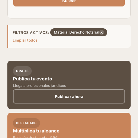
Buscar
×
Materia: Derecho Notarial
FILTROS ACTIVOS:
Limpiar todos
GRATIS
Publica tu evento
Llega a profesionales jurídicos
Publicar ahora
DESTACADO
Multiplica tu alcance
Posición destacada · 99€