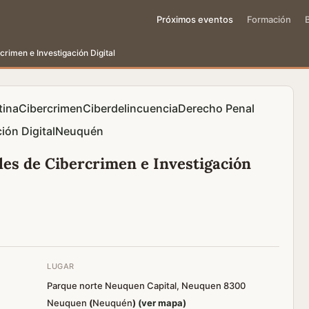
Próximos eventos
Formación
rimen e Investigación Digital
tina
Cibercrimen
Ciberdelincuencia
Derecho Penal
ión Digital
Neuquén
les de Cibercrimen e Investigación
LUGAR
Parque norte Neuquen Capital, Neuquen 8300
Neuquen
(
Neuquén
)
(ver mapa)