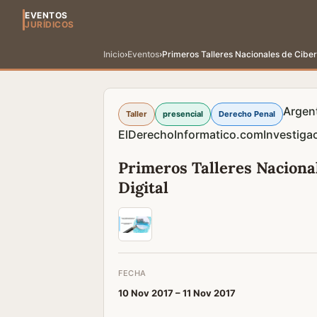
EVENTOS
JURÍDICOS
Inicio
›
Eventos
›
Primeros Talleres Nacionales de Ciberc
Argen
Taller
presencial
Derecho Penal
ElDerechoInformatico.com
Investigac
Primeros Talleres Naciona
Digital
FECHA
10 Nov 2017 –
11 Nov 2017